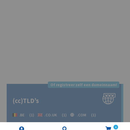
Of registreer zelf een domeinnaam!
(cc)TLD’s
.BE
(1)
.CO.UK
(1)
.COM
(1)
.DE
(1)
.ES
(1)
.EU
(1)
.NL
(1)
0
Zoeken