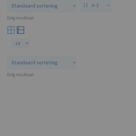
.NL
A-Z
Al vanaf:
Enig resultaat
€
6,99 P/J
Enig resultaat