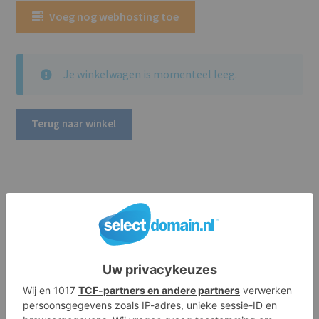
Voeg nog webhosting toe
Klantenservice
Submen
uitvouw
Je winkelwagen is momenteel leeg.
.NL
Al vanaf:
€
6,99 P/J
Terug naar winkel