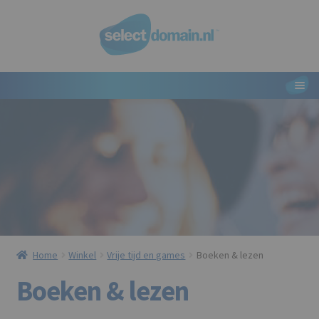
Ga
Ga
door
naar
naar
de
navigatie
inhoud
M
Start
Domeinnamen
Mijn account
Academy
Klantenservice
Home
Winkel
Vrije tijd en games
Boeken & lezen
Boeken & lezen
.NL